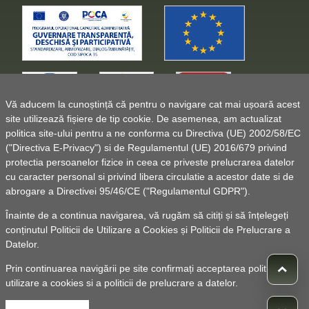
Vă aducem la cunoștință că pentru o navigare cat mai ușoară acest
site utilizează fișiere de tip cookie. De asemenea, am actualizat
politica site-ului pentru a ne conforma cu Directiva (UE) 2002/58/EC
("Directiva E-Privacy") si de Regulamentul (UE) 2016/679 privind
protectia persoanelor fizice in ceea ce priveste prelucrarea datelor
cu caracter personal si privind libera circulatie a acestor date si de
abrogare a Directivei 95/46/CE ("Regulamentul GDPR").
Înainte de a continua navigarea, vă rugăm să citiți și să înțelegeți
conținutul
Politicii de Utilizare a Cookies
și
Politicii de Prelucrare a
Datelor
.
Prin continuarea navigării pe site confirmați acceptarea politicii de
utilizare a cookies si a politicii de prelucrare a datelor.
© 2010 -
Powered by Pancarpatica Invest
|
Termeni de