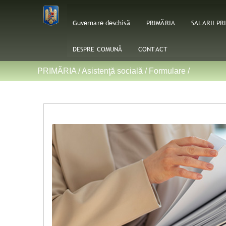
Guvernare deschisă
PRIMĂRIA
SALARII PR
DESPRE COMUNĂ
CONTACT
PRIMĂRIA /
Asistenţă socială
/
Formulare
/