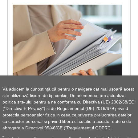
Vă aducem la cunoștință că pentru o navigare cat mai ușoară acest
site utilizează fișiere de tip cookie. De asemenea, am actualizat
ORGANIGRAMA 31.01.2024
politica site-ului pentru a ne conforma cu Directiva (UE) 2002/58/EC
("Directiva E-Privacy") si de Regulamentul (UE) 2016/679 privind
protectia persoanelor fizice in ceea ce priveste prelucrarea datelor
cu caracter personal si privind libera circulatie a acestor date si de
abrogare a Directivei 95/46/CE ("Regulamentul GDPR").
Vezi lista de documente