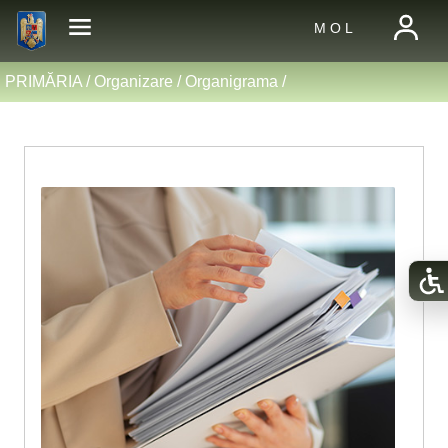
M O L
PRIMĂRIA /
Organizare
/
Organigrama
/