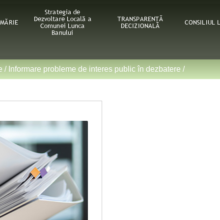
Strategia de
Dezvoltare Locală a
TRANSPARENȚĂ
IMĂRIE
CONSILIUL 
Comunei Lunca
DECIZIONALĂ
Banului
e
/
Informare probleme de interes public în dezbatere
/