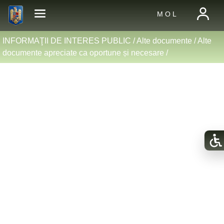
M O L
INFORMAŢII DE INTERES PUBLIC /
Alte documente
/
Alte
documente apreciate ca oportune și necesare
/