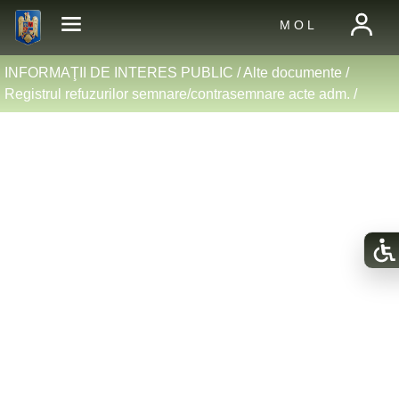
M O L
INFORMAŢII DE INTERES PUBLIC /
Alte documente
/
Registrul refuzurilor semnare/contrasemnare acte adm.
/