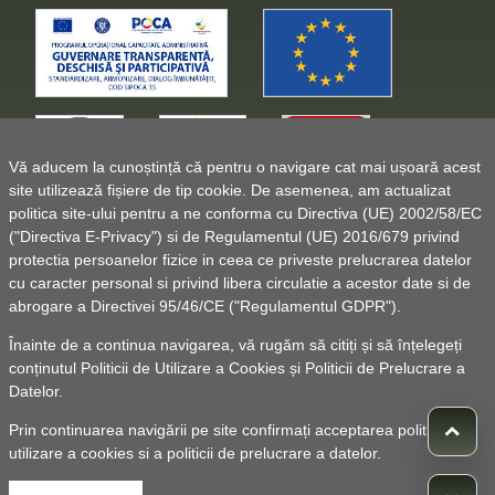
Vă aducem la cunoștință că pentru o navigare cat mai ușoară acest
site utilizează fișiere de tip cookie. De asemenea, am actualizat
politica site-ului pentru a ne conforma cu Directiva (UE) 2002/58/EC
("Directiva E-Privacy") si de Regulamentul (UE) 2016/679 privind
protectia persoanelor fizice in ceea ce priveste prelucrarea datelor
cu caracter personal si privind libera circulatie a acestor date si de
abrogare a Directivei 95/46/CE ("Regulamentul GDPR").
Înainte de a continua navigarea, vă rugăm să citiți și să înțelegeți
conținutul
Politicii de Utilizare a Cookies
și
Politicii de Prelucrare a
Datelor
.
Prin continuarea navigării pe site confirmați acceptarea politicii de
utilizare a cookies si a politicii de prelucrare a datelor.
© 2010 -
Powered by Pancarpatica Invest
|
Termeni de