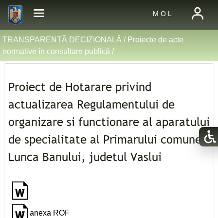
M O L
TRANSPARENȚĂ DECIZIONALĂ /
Proiecte de acte
normative în consultare publică
/
Proiect de Hotarare privind
actualizarea Regulamentului de
organizare si functionare al aparatului
de specialitate al Primarului comunei
Lunca Banului, judetul Vaslui
anexa ROF