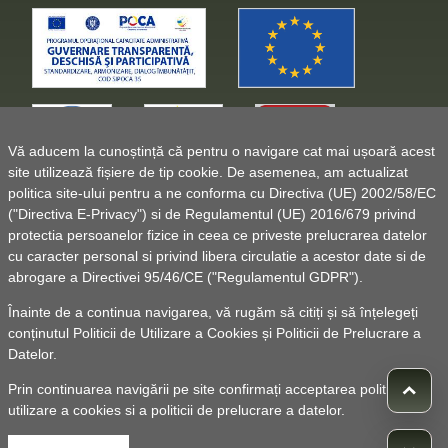
Vă aducem la cunoștință că pentru o navigare cat mai ușoară acest
site utilizează fișiere de tip cookie. De asemenea, am actualizat
politica site-ului pentru a ne conforma cu Directiva (UE) 2002/58/EC
("Directiva E-Privacy") si de Regulamentul (UE) 2016/679 privind
protectia persoanelor fizice in ceea ce priveste prelucrarea datelor
cu caracter personal si privind libera circulatie a acestor date si de
abrogare a Directivei 95/46/CE ("Regulamentul GDPR").
Înainte de a continua navigarea, vă rugăm să citiți și să înțelegeți
conținutul
Politicii de Utilizare a Cookies
și
Politicii de Prelucrare a
Datelor
.
Prin continuarea navigării pe site confirmați acceptarea politicii de
utilizare a cookies si a politicii de prelucrare a datelor.
© 2010 -
Powered by Pancarpatica Invest
|
Termeni de