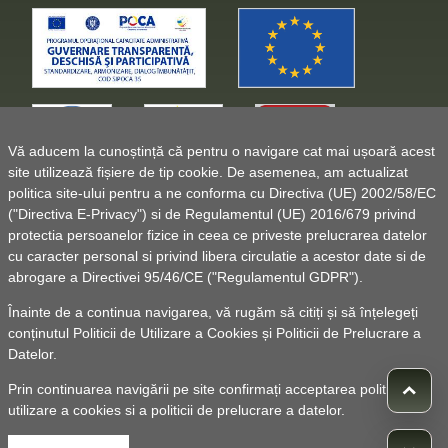
Vă aducem la cunoștință că pentru o navigare cat mai ușoară acest
site utilizează fișiere de tip cookie. De asemenea, am actualizat
politica site-ului pentru a ne conforma cu Directiva (UE) 2002/58/EC
("Directiva E-Privacy") si de Regulamentul (UE) 2016/679 privind
protectia persoanelor fizice in ceea ce priveste prelucrarea datelor
cu caracter personal si privind libera circulatie a acestor date si de
abrogare a Directivei 95/46/CE ("Regulamentul GDPR").
Înainte de a continua navigarea, vă rugăm să citiți și să înțelegeți
conținutul
Politicii de Utilizare a Cookies
și
Politicii de Prelucrare a
Datelor
.
Prin continuarea navigării pe site confirmați acceptarea politicii de
utilizare a cookies si a politicii de prelucrare a datelor.
© 2010 -
Powered by Pancarpatica Invest
|
Termeni de