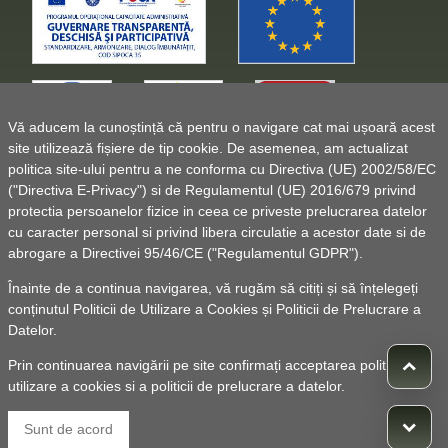
Vă aducem la cunoștință că pentru o navigare cat mai ușoară acest
site utilizează fișiere de tip cookie. De asemenea, am actualizat
politica site-ului pentru a ne conforma cu Directiva (UE) 2002/58/EC
("Directiva E-Privacy") si de Regulamentul (UE) 2016/679 privind
protectia persoanelor fizice in ceea ce priveste prelucrarea datelor
cu caracter personal si privind libera circulatie a acestor date si de
abrogare a Directivei 95/46/CE ("Regulamentul GDPR").
Înainte de a continua navigarea, vă rugăm să citiți și să înțelegeți
conținutul
Politicii de Utilizare a Cookies
și
Politicii de Prelucrare a
Datelor
.
Prin continuarea navigării pe site confirmați acceptarea politicii de
utilizare a cookies si a politicii de prelucrare a datelor.
© 2010 -
Powered by Pancarpatica Invest
|
Termeni de
Sunt de acord
utilizare