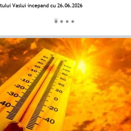
etului Vaslui incepand cu 26.06.2026
◉
◉
◉
◉